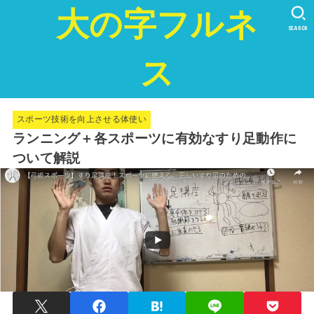
大の字フルネ
SEARCH
ス
スポーツ技術を向上させる体使い
ランニング＋各スポーツに有効なすり足動作に
ついて解説