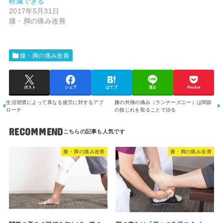
軽減できる
2017年5月31日
膝・脚の痛み改善
膝・脚の痛み改善
ポスト
シェア
はてブ
送る
Pocket
生活習慣によって異なる疲労に対するアプ
膝の外側の痛み（ランナーズニー）は関節
ローチ
の捻じれを取ることで治る
RECOMMEND
膝・脚の痛み改善
膝・脚の痛み改善