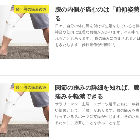
膝の内側が痛むのは「前傾姿勢
膝・脚の痛み改善
る
日々、自分の体に気を付けず生活をしていると骨
神経や筋肉に無理な負担がかかります。その中で
れることもあります。 膝の痛みに悩まされると
をきたします。歩行動作が困難にな...
関節の歪みの詳細を知れば、膝
膝・脚の痛み改善
痛みを軽減できる
サラリーマン・主婦・スポーツ選手ともに、年齢
い部位として、「膝」があります。膝の痛みを患
行っているスポーツに支障が生じます。そのため
るために、必要なことを学ぶことを意...