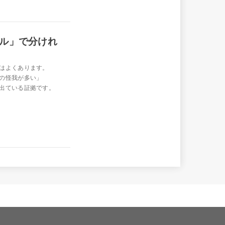
ル」で分けれ
はよくあります。
の怪我が多い」
出ている証拠です。