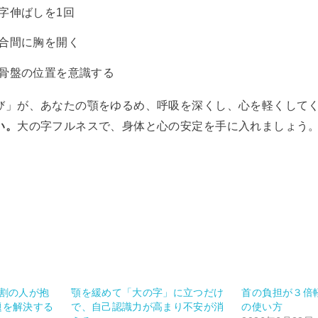
字伸ばしを1回
合間に胸を開く
骨盤の位置を意識する
び」が、あなたの顎をゆるめ、呼吸を深くし、心を軽くして
い。
大の字フルネスで、身体と心の安定を手に入れましょう
割の人が抱
顎を緩めて「大の字」に立つだけ
首の負担が３倍
題を解決する
で、自己認識力が高まり不安が消
の使い方