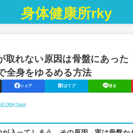
身体健康所rky
が取れない原因は骨盤にあった
で全身をゆるめる方法
シェア
はてブ
送る
cghEQBKOgpI
力が入ってしまう…その原因、実は骨盤か