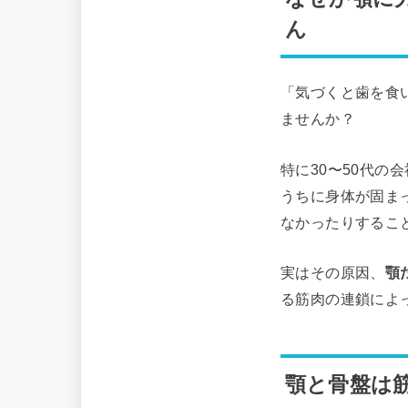
ん
「気づくと歯を食
ませんか？
特に30〜50代
うちに身体が固ま
なかったりするこ
実はその原因、
顎
る筋肉の連鎖によ
顎と骨盤は