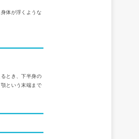
に身体が浮くような
。
えるとき、下半身の
、顎という末端まで