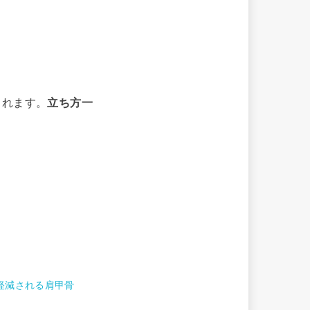
くれます。
立ち方一
。
軽減される肩甲骨