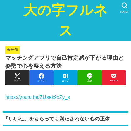
大の字フルネ
SEARCH
ス
未分類
マッチングアプリで自己肯定感が下がる理由と
姿勢で心を整える方法
ポスト
シェア
はてブ
送る
Pocket
https://youtu.be/ZUsek9xZy_s
「いいね」をもらっても満たされない心の正体