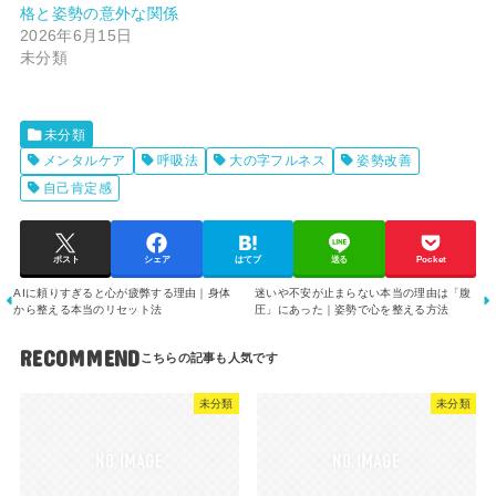
格と姿勢の意外な関係
2026年6月15日
未分類
未分類
メンタルケア
呼吸法
大の字フルネス
姿勢改善
自己肯定感
ポスト
シェア
はてブ
送る
Pocket
AIに頼りすぎると心が疲弊する理由｜身体
迷いや不安が止まらない本当の理由は「腹
から整える本当のリセット法
圧」にあった｜姿勢で心を整える方法
RECOMMEND
未分類
未分類