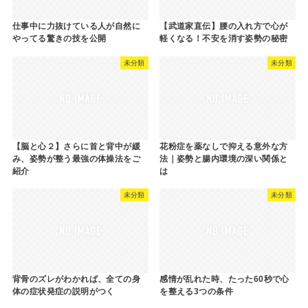
仕事中に力抜けている人が自然に
【武道家直伝】腰の入れ方で心が
やってる驚きの技を公開
軽くなる！不安を消す姿勢の秘密
未分類
未分類
【脳と心２】さらに首と背中が緩
花粉症を薬なしで抑える意外な方
み、姿勢が整う最強の体操法をご
法｜姿勢と腸内環境の深い関係と
紹介
は
未分類
未分類
背骨のズレがわかれば、全ての身
感情が乱れた時、たった60秒で心
体の症状発症の説明がつく
を整える3つの条件