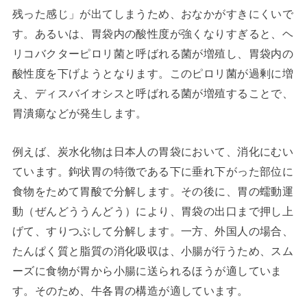
残った感じ」が出てしまうため、おなかがすきにくいで
す。あるいは、胃袋内の酸性度が強くなりすぎると、ヘ
リコバクターピロリ菌と呼ばれる菌が増殖し、胃袋内の
酸性度を下げようとなります。このピロリ菌が過剰に増
え、ディスバイオシスと呼ばれる菌が増殖することで、
胃潰瘍などが発生します。
例えば、炭水化物は日本人の胃袋において、消化にむい
ています。鉤状胃の特徴である下に垂れ下がった部位に
食物をためて胃酸で分解します。その後に、胃の蠕動運
動（ぜんどううんどう）により、胃袋の出口まで押し上
げて、すりつぶして分解します。一方、外国人の場合、
たんぱく質と脂質の消化吸収は、小腸が行うため、スム
ーズに食物が胃から小腸に送られるほうが適していま
す。そのため、牛各胃の構造が適しています。